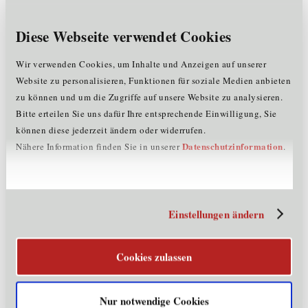
14:10 - 14:40 Uhr
Praxisimpuls: KI als Gamechanger in der Baubranche -
Diese Webseite verwendet Cookies
KRAISBAU
Anna-Vera Deinhammer
, circular economy forum austria
Wir verwenden Cookies, um Inhalte und Anzeigen auf unserer
Website zu personalisieren, Funktionen für soziale Medien anbieten
PARALLEL-SESSION 2: EXPERT:INNEN-WORKSHOPS
zu können und um die Zugriffe auf unsere Website zu analysieren.
13:10 - 15:30 Uhr
Bitte erteilen Sie uns dafür Ihre entsprechende Einwilligung, Sie
Workshops – Hands-on und vertiefende Einblicke
können diese jederzeit ändern oder widerrufen.
(Auswahl im Anmeldeformular möglich)
Datenschutzinformation
Nähere Information finden Sie in unserer
.
Workshop 1 - Innovativ: KI Sprint - Der
Innovationsbooster
Reinhard Willfort,
EDIH Crowd in Motion
Einstellungen ändern
Workshop 2 - Organisatorisch: Zwischen Potenzial und
Herausforderungen: KI in Organisationen
Cookies zulassen
Adam Jatowt,
UIBK
Andreas Eckhardt,
UIBK
David Hauser,
TOWA Digital
Nur notwendige Cookies