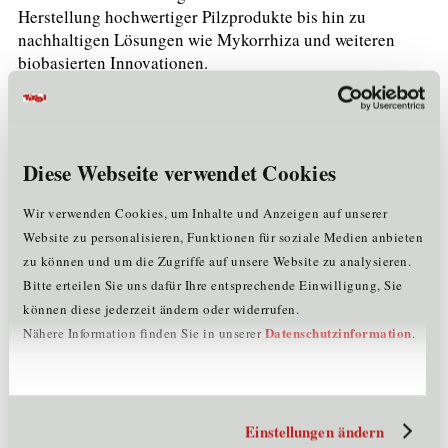
Herstellung hochwertiger Pilzprodukte bis hin zu
nachhaltigen Lösungen wie Mykorrhiza und weiteren
biobasierten Innovationen.
Gabriel Bene,
CEO MRCA Mushroom Research Center
Austria GmbH
Diese Webseite verwendet Cookies
VERANSTALTUNGSHINWEISE
Wir verwenden Cookies, um Inhalte und Anzeigen auf unserer
Kosten
Website zu personalisieren, Funktionen für soziale Medien anbieten
Die Teilnahme an der Veranstaltung ist kostenlos.
zu können und um die Zugriffe auf unsere Website zu analysieren.
Bitte erteilen Sie uns dafür Ihre entsprechende Einwilligung, Sie
Anmeldung
können diese jederzeit ändern oder widerrufen.
Die Teilnahme ist nur nach vorheriger
Online-Anmeldung
Datenschutzinformation
Nähere Information finden Sie in unserer
.
möglich.
Barrierefreiheit
Bei uns sind alle Menschen herzlichst willkommen! Die
Einstellungen ändern
Ansprechpartnerin für Barrierefreiheit ist Vera