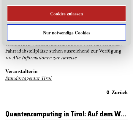
Schrattmaier. Sie ist per
E-Mail
oder unter +43 676
843101-221 erreichbar.
Cookies zulassen
>> Weitere Informationen zur
Barrierefreiheit
.
Anreise
Nur notwendige Cookies
Wir bitten um eine umweltfreundliche Anreise: Mit den
öffentlichen Verkehrsmitteln, zu Fuß oder mit dem Rad.
Fahrradabstellplätze stehen ausreichend zur Verfügung.
>>
Alle Informationen zur Anreise
Veranstalterin
Standortagentur Tirol
Zurück
Quantencomputing in Tirol: Auf dem Weg zur industriellen Verfügbarkeit