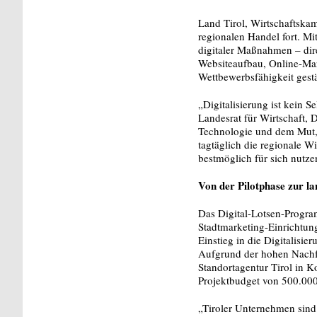
Land Tirol, Wirtschaftskam
regionalen Handel fort. M
digitaler Maßnahmen – dire
Websiteaufbau, Online-Mark
Wettbewerbsfähigkeit gestä
„Digitalisierung ist kein 
Landesrat für Wirtschaft, 
Technologie und dem Mut, 
tagtäglich die regionale W
bestmöglich für sich nutz
Von der Pilotphase zur lan
Das Digital-Lotsen-Prog
Stadtmarketing-Einrichtung
Einstieg in die Digitalisie
Aufgrund der hohen Nachfr
Standortagentur Tirol in K
Projektbudget von 500.000
„Tiroler Unternehmen sind 