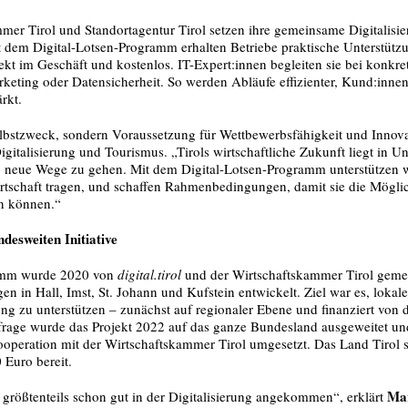
mer Tirol und Standortagentur Tirol setzen ihre gemeinsame Digitalisier
it dem Digital-Lotsen-Programm erhalten Betriebe praktische Unterstüt
kt im Geschäft und kostenlos. IT-Expert:innen begleiten sie bei konkre
eting oder Datensicherheit. So werden Abläufe effizienter, Kund:innen 
rkt.
Selbstzweck, sondern Voraussetzung für Wettbewerbsfähigkeit und Innov
Digitalisierung und Tourismus. „Tirols wirtschaftliche Zukunft liegt in 
neue Wege zu gehen. Mit dem Digital-Lotsen-Programm unterstützen wi
irtschaft tragen, und schaffen Rahmenbedingungen, damit sie die Möglic
en können.“
desweiten Initiative
ramm wurde 2020 von
digital.tirol
und der Wirtschaftskammer Tirol geme
en in Hall, Imst, St. Johann und Kufstein entwickelt. Ziel war es, loka
rung zu unterstützen – zunächst auf regionaler Ebene und finanziert von 
age wurde das Projekt 2022 auf das ganze Bundesland ausgeweitet und
ooperation mit der Wirtschaftskammer Tirol umgesetzt. Das Land Tirol st
 Euro bereit.
Mar
größtenteils schon gut in der Digitalisierung angekommen“, erklärt