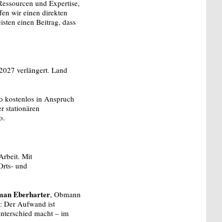
 Ressourcen und Expertise,
fen wir einen direkten
sten einen Beitrag, dass
 2027 verlängert. Land
o kostenlos in Anspruch
r stationären
o.
Arbeit. Mit
Orts- und
an Eberharter
, Obmann
: Der Aufwand ist
Unterschied macht – im