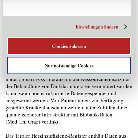
Data Intelligence Offensive: Dissemination und
Verwertung; Sicherstellung der Sichtbarkeit des
Projekts; Austausch von Know-how
Einstellungen ändern
Zentrale Use Cases
Um herauszufinden, ob sich bestimmte Faktoren (z. B. ein
Cookies zulassen
Biomarker) auf die Heilungschancen
von Patient:innen auswirken, sind aktuell zeitaufwendige
manuelle Arbeiten sowie hohe Aufwände für die Freigabe
Nur notwendige Cookies
des Zugriffs auf die Daten nötig. Im Use Case „Biobank“
findet „Smart FOX“ heraus, ob der Ressourceneinsatz bei
der Behandlung von Dickdarmtumoren vermindert werden
kann, wenn hochstrukturierte Daten gespendet und
ausgewertet werden. Von Patient:innen zur Verfügung
gestellte Krankenhausdaten werden unter Zuhilfenahme
quantensicherer Infrastruktur mit Biobank-Daten
(Med Uni Graz) verlinkt.
Das Tiroler Herzinsuffizienz-Register enthält Daten aus