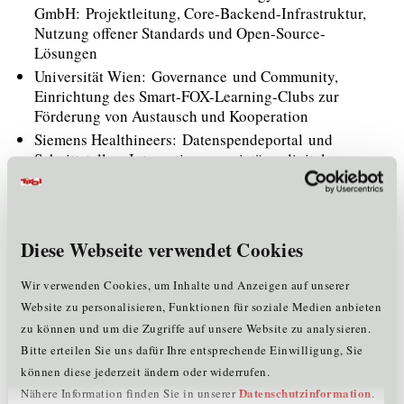
GmbH: Projektleitung, Core-Backend-Infrastruktur,
Nutzung offener Standards und Open-Source-
Lösungen
Universität Wien: Governance und Community,
Einrichtung des Smart-FOX-Learning-Clubs zur
Förderung von Austausch und Kooperation
Siemens Healthineers: Datenspendeportal und
Schnittstellen, Integration proprietärer digitaler
Dienste aus der Industrie, Architektur und
Schnittstellen für das Bürger:innen-
und Patient:innenportal sowie für das
Einwilligungsmanagement
Diese Webseite verwendet Cookies
Med Uni Graz: Demonstrator – Data Linkup,
datenschutzgerechte Nutzung von ELGA-
Wir verwenden Cookies, um Inhalte und Anzeigen auf unserer
standardisierten Daten
Website zu personalisieren, Funktionen für soziale Medien anbieten
Dedalus HealthCare: Demonstrator – Rekrutierung;
zu können und um die Zugriffe auf unsere Website zu analysieren.
Abklärung, wie Dienstleistungen aus der Industrie
Bitte erteilen Sie uns dafür Ihre entsprechende Einwilligung, Sie
durch die Nutzung gespendeter ELGA-standardisierter
können diese jederzeit ändern oder widerrufen.
Gesundheitsdaten profitieren können
Datenschutzinformation
Nähere Information finden Sie in unserer
.