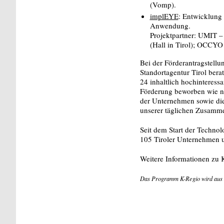
(Vomp).
implEYE
: Entwicklung 
Anwendung.
Projektpartner: UMIT –
(Hall in Tirol); OCCYO
Bei der Förderantragstell
Standortagentur Tirol bera
24 inhaltlich hochinteress
Förderung beworben wie no
der Unternehmen sowie die
unserer täglichen Zusamme
Seit dem Start der Techno
105 Tiroler Unternehmen u
Weitere Informationen zu 
Das Programm K-Regio wird aus M