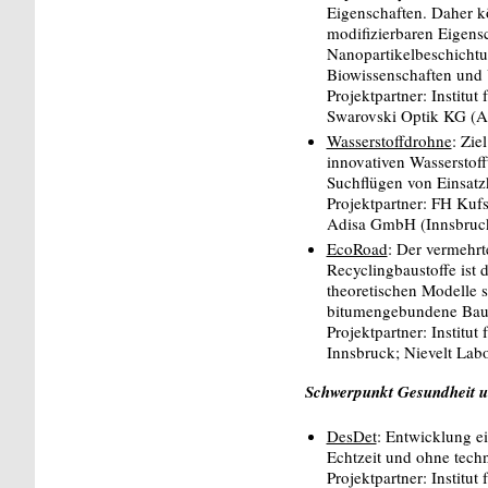
Eigenschaften. Daher k
modifizierbaren Eigens
Nanopartikelbeschichtu
Biowissenschaften und
Projektpartner: Instit
Swarovski Optik KG (A
Wasserstoffdrohne
: Zie
innovativen Wasserstoff
Suchflügen von Einsatz
Projektpartner: FH Ku
Adisa GmbH (Innsbruc
EcoRoad
: Der vermehrt
Recyclingbaustoffe ist 
theoretischen Modelle s
bitumengebundene Baus
Projektpartner: Institu
Innsbruck; Nievelt La
Schwerpunkt Gesundheit un
DesDet
: Entwicklung e
Echtzeit und ohne tec
Projektpartner: Institu