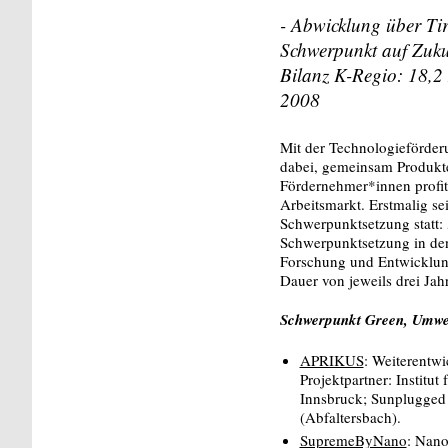
- Abwicklung über Ti
Schwerpunkt auf Zuku
Bilanz K-Regio: 18,2 
2008
Mit der Technologieförder
dabei, gemeinsam Produkte
Fördernehmer*innen profiti
Arbeitsmarkt. Erstmalig se
Schwerpunktsetzung statt: 
Schwerpunktsetzung in den
Forschung und Entwicklung 
Dauer von jeweils drei Jah
Schwerpunkt Green, Umwe
APRIKUS
: Weiterentw
Projektpartner: Institu
Innsbruck; Sunplugge
(Abfaltersbach).
SupremeByNano
: Nano