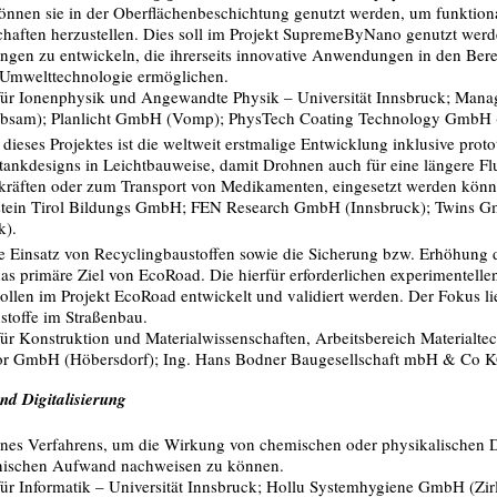
önnen sie in der Oberflächenbeschichtung genutzt werden, um funktion
chaften herzustellen. Dies soll im Projekt SupremeByNano genutzt wer
ngen zu entwickeln, die ihrerseits innovative Anwendungen in den Bere
 Umwelttechnologie ermöglichen.
ut für Ionenphysik und Angewandte Physik – Universität Innsbruck; Man
bsam); Planlicht GmbH (Vomp); PhysTech Coating Technology GmbH (
l dieses Projektes ist die weltweit erstmalige Entwicklung inklusive pro
tankdesigns in Leichtbauweise, damit Drohnen auch für eine längere Fl
kräften oder zum Transport von Medikamenten, eingesetzt werden könn
fstein Tirol Bildungs GmbH; FEN Research GmbH (Innsbruck); Twins 
k).
e Einsatz von Recyclingbaustoffen sowie die Sicherung bzw. Erhöhung d
das primäre Ziel von EcoRoad. Die hierfür erforderlichen experimentel
ollen im Projekt EcoRoad entwickelt und validiert werden. Der Fokus li
toffe im Straßenbau.
t für Konstruktion und Materialwissenschaften, Arbeitsbereich Materialte
bor GmbH (Höbersdorf); Ing. Hans Bodner Baugesellschaft mbH & Co KG
d Digitalisierung
ines Verfahrens, um die Wirkung von chemischen oder physikalischen 
hnischen Aufwand nachweisen zu können.
t für Informatik – Universität Innsbruck; Hollu Systemhygiene GmbH (Zi