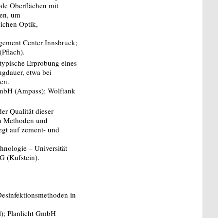
ale Oberflächen mit
den, um
ichen Optik,
agement Center Innsbruck;
Pflach).
totypische Erprobung eines
ugdauer, etwa bei
en.
GmbH (Ampass); Wolftank
er Qualität dieser
len Methoden und
egt auf zement- und
chnologie – Universität
 (Kufstein).
Desinfektionsmethoden in
rl); Planlicht GmbH