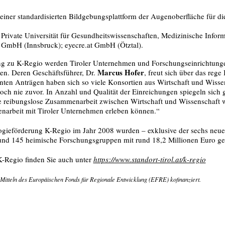
einer standardisierten Bildgebungsplattform der Augenoberfläche für di
 Private Universität für Gesundheitswissenschaften, Medizinische Inf
 GmbH (Innsbruck); eyecre.at GmbH (Ötztal).
ung zu K-Regio werden Tiroler Unternehmen und Forschungseinrichtung
Marcus Hofer
ten. Deren Geschäftsführer, Dr.
, freut sich über das rege
anten Anträgen haben sich so viele Konsortien aus Wirtschaft und Wiss
ch nie zuvor. In Anzahl und Qualität der Einreichungen spiegeln sich g
 reibungslose Zusammenarbeit zwischen Wirtschaft und Wissenschaft wi
narbeit mit Tiroler Unternehmen erleben können.“
logieförderung K-Regio im Jahr 2008 wurden – exklusive der sechs ne
nd 145 heimische Forschungsgruppen mit rund 18,2 Millionen Euro gef
K-Regio finden Sie auch unter
https://www.standort-tirol.at/k-regio
itteln des Europäischen Fonds für Regionale Entwicklung (EFRE) kofinanziert.