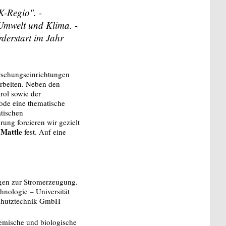
K-Regio". -
Umwelt und Klima. -
derstart im Jahr
rschungseinrichtungen
rbeiten. Neben den
rol sowie der
iode eine thematische
atischen
ung forcieren wir gezielt
Mattle
fest. Auf eine
ngen zur Stromerzeugung.
chnologie – Universität
chutztechnik GmbH
hemische und biologische