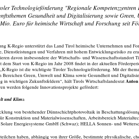
roler Technologieförderung "Regionale Kompetenzzentren 
nftsthemen Gesundheit und Digitalisierung sowie Green, 
Mio. Euro für heimische Wirtschaft und Forschung seit För
ung K-Regio unterstützt das Land Tirol heimische Unternehmen und Fo
, Dienstleistungen und Verfahren mit hohem Entwicklungsrisiko zu era
eren davon insbesondere der Wirtschafts- und Wissenschaftsstandort Ti
it dem Start von K-Regio im Jahr 2008 findet in der aktuellen Förderper
„K-Regio ist die wichtigste Tiroler Technologieförderung. Mit der them
 Bereichen Green, Umwelt und Klima sowie Gesundheit und Digitalisier
Anton 
in wichtigen Zukunftsfeldern“, hält Tirols Wirtschaftslandesrat
ren werden folgende Innovationsprojekte gefördert:
lt und Klim
a
icklung von bestehender Dünnschichtphotovoltaik in Beschattungslösu
t für Konstruktion und Materialwissenschaften, Arbeitsbereich Materialte
d Solare Energiesysteme GmbH (Schwaz); HELLA Sonnen- und Wetters
teilchen haben, abhängig von ihrer Größe, bestimmte physikalische, c