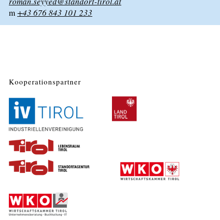
roman.seyyed@standort-tirol.at
m
+43 676 843 101 233
Kooperationspartner