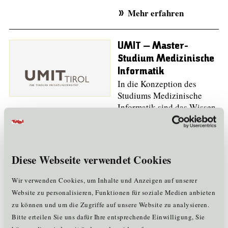
Mehr erfahren
UMIT – Master-
Studium Medizinische
Informatik
In die Konzeption des
Studiums Medizinische
Informatik sind das Wissen
von 20 Jahren universitäre
Forschung und Lehre an der
Universität UMIT TIROL
eingeflossen.
Diese Webseite verwendet Cookies
Mehr erfahren
Wir verwenden Cookies, um Inhalte und Anzeigen auf unserer
Website zu personalisieren, Funktionen für soziale Medien anbieten
zu können und um die Zugriffe auf unsere Website zu analysieren.
Zertifizierte IT-
Bitte erteilen Sie uns dafür Ihre entsprechende Einwilligung, Sie
Berater:innen in Tirol