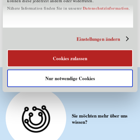
können diese jederzeit ändern oder widerrufen.
Ein Angebot der
Datenschutzinformation
Nähere Information finden Sie in unserer
.
Fachgruppe
Unternehmensberatung,
Buchhaltung und IT (UBIT)
Einstellungen ändern
Mehr erfahren
Cookies zulassen
Kontakt
Nur notwendige Cookies
Sie möchten mehr über uns
wissen?